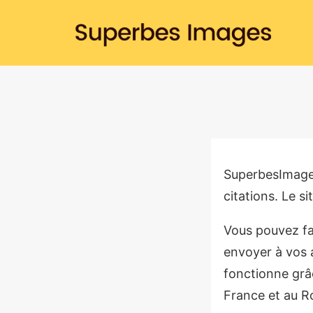
Skip
to
content
SuperbesImage
citations. Le si
Vous pouvez fa
envoyer à vos a
fonctionne grâc
France et au 