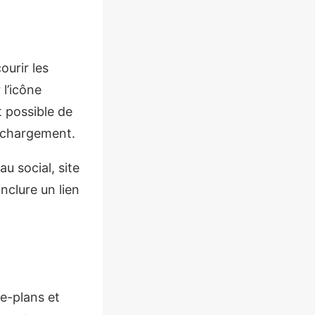
urir les
 l’icône
 possible de
léchargement.
u social, site
nclure un lien
e-plans et